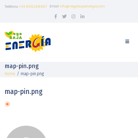
Email
info@vegabajaenergia.com
Teléfono
+34 666268967
map-pin.png
Home
/
map-pin.png
map-pin.png