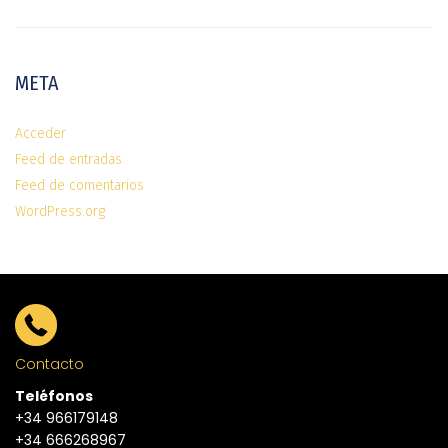
META
Acceder
Feed de entradas
Feed de comentarios
WordPress.org
Contacto
Teléfonos
+34 966179148
+34 666268967